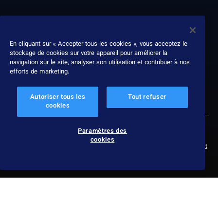
À propos
Nous contacter
En cliquant sur « Accepter tous les cookies », vous acceptez le
stockage de cookies sur votre appareil pour améliorer la
Leadership
navigation sur le site, analyser son utilisation et contribuer à nos
Récompenses
efforts de marketing.
Rapport ESG
Autoriser tous les
Tout refuser
cookies
Paramètres des
© 2026 Nexthink
Politique de confidentialité
Paramètres des cookies
Protection des données
Conditions d’utilisation
Service terms
cookies
Politique de divulgation responsable
Slavery & human trafficking statement
Impressum