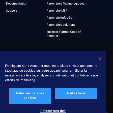
Professional services
Devenir Partenaire
Documentation
Partenaires Technologiques
Support
Partenaire MSP
Partenaire infogérant
Partenaires solutions
Business Partner Code of
Conduct
À propos
Nous contacter
En cliquant sur « Accepter tous les cookies », vous acceptez le
stockage de cookies sur votre appareil pour améliorer la
Leadership
navigation sur le site, analyser son utilisation et contribuer à nos
Récompenses
efforts de marketing.
Rapport ESG
Autoriser tous les
Tout refuser
cookies
© 2026 Nexthink
Politique de confidentialité
Paramètres des cookies
Paramètres des