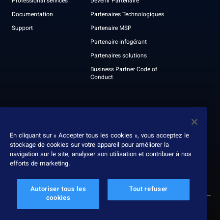
Professional services
Devenir Partenaire
Documentation
Partenaires Technologiques
Support
Partenaire MSP
Partenaire infogérant
Partenaires solutions
Business Partner Code of
Conduct
À propos
Nous contacter
Leadership
En cliquant sur « Accepter tous les cookies », vous acceptez le
stockage de cookies sur votre appareil pour améliorer la
Récompenses
navigation sur le site, analyser son utilisation et contribuer à nos
Rapport ESG
efforts de marketing.
Autoriser tous les
Tout refuser
cookies
© 2026 Nexthink
Politique de confidentialité
Paramètres des cookies
Protection des données
Conditions d’utilisation
Service terms