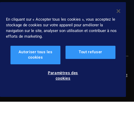
À propos
Nous contacter
En cliquant sur « Accepter tous les cookies », vous acceptez le
stockage de cookies sur votre appareil pour améliorer la
Leadership
navigation sur le site, analyser son utilisation et contribuer à nos
Récompenses
efforts de marketing.
Rapport ESG
Autoriser tous les
Tout refuser
cookies
© 2026 Nexthink
Politique de confidentialité
Paramètres des cookies
Paramètres des
Protection des données
Conditions d’utilisation
Service terms
cookies
Politique de divulgation responsable
Slavery & human trafficking statement
Impressum