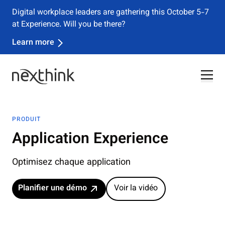
Nexthink classé au rang des Leaders dans le
Magic Quadrant™ 2026 de Gartner® consacré aux
solutions DEX
Télécharger le rapport
PRODUIT
Application Experience
Optimisez chaque application
Planifier une démo
Voir la vidéo