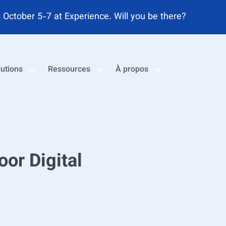
le Magic Quadrant™ 2026 de Gartner® consacré aux solu
lutions
Ressources
À propos
or Digital