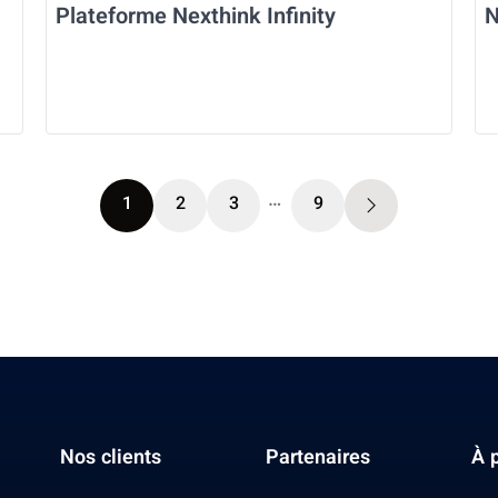
Plateforme Nexthink Infinity
N
…
1
2
3
9
Nos clients
Partenaires
À 