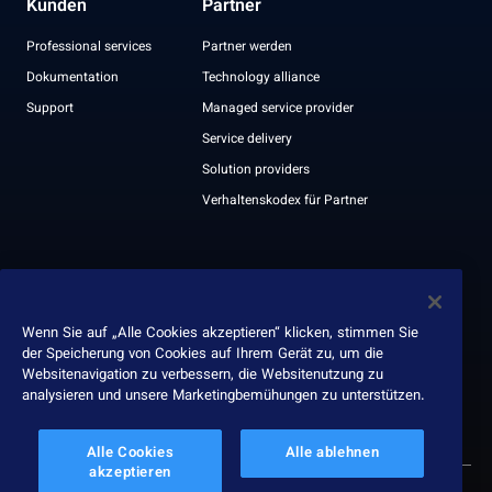
Kunden
Partner
Professional services
Partner werden
Dokumentation
Technology alliance
Support
Managed service provider
Service delivery
Solution providers
Verhaltenskodex für Partner
Unternehmen
Hilfe & Kontakt
Leadership
Wenn Sie auf „Alle Cookies akzeptieren“ klicken, stimmen Sie
der Speicherung von Cookies auf Ihrem Gerät zu, um die
Auszeichnungen
Websitenavigation zu verbessern, die Websitenutzung zu
ESG report
analysieren und unsere Marketingbemühungen zu unterstützen.
Alle Cookies
Alle ablehnen
akzeptieren