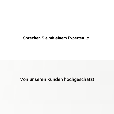
Einsparpotenzial auf, analysiert dessen potenzielle
Folgen und unterstützt Sie dabei, den digitalen
Arbeitsplatz im Sinne nachhaltiger Effizienz zu
optimieren.
Sprechen Sie mit einem Experten
Von unseren Kunden hochgeschätzt