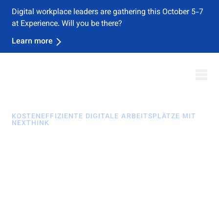
Digital workplace leaders are gathering this October 5-7
at Experience. Will you be there?
Learn more
KOSTENEFFIZIENTE DIGITALE ARBEITSPLÄTZE MIT
NEXTHINK
Betriebliche Effizienz.
Minimierte Kosten.
Bessere Experience.
Schnelle Erfolge erfordern viel Fingerspitzengefühl: