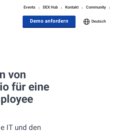
Events
DEX Hub
Kontakt
Community
Demo anfordern
Deutsch
on von
io für eine
mployee
e IT und den