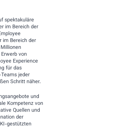
uf spektakuläre
er im Bereich der
l Employee
r im Bereich der
Millionen
m Erwerb von
loyee Experience
g für das
T-Teams jeder
ßen Schritt näher.
dungsangebote und
itale Kompetenz von
ative Quellen und
ination der
 KI-gestützten