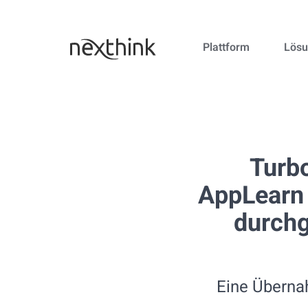
Plattform
Lös
Turbo
AppLearn s
durchg
Eine Überna