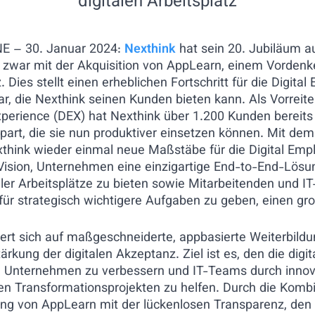
digitalen Arbeitsplatz
 – 30. Januar 2024:
Nexthink
hat sein 20. Jubiläum a
d zwar mit der Akquisition von AppLearn, einem Vordenk
 Dies stellt einen erheblichen Fortschritt für die Digita
r, die Nexthink seinen Kunden bieten kann. Als Vorreite
xperience (DEX) hat Nexthink über 1.200 Kunden bereits 
part, die sie nun produktiver einsetzen können. Mit de
think wieder einmal neue Maßstäbe für die Digital Emp
ision, Unternehmen eine einzigartige End-to-End-Lösun
er Arbeitsplätze zu bieten sowie Mitarbeitenden und I
ür strategisch wichtigere Aufgaben zu geben, einen gro
iert sich auf maßgeschneiderte, appbasierte Weiterbil
ärkung der digitalen Akzeptanz. Ziel ist es, den die dig
 Unternehmen zu verbessern und IT-Teams durch innov
alen Transformationsprojekten zu helfen. Durch die Komb
ung von AppLearn mit der lückenlosen Transparenz, den