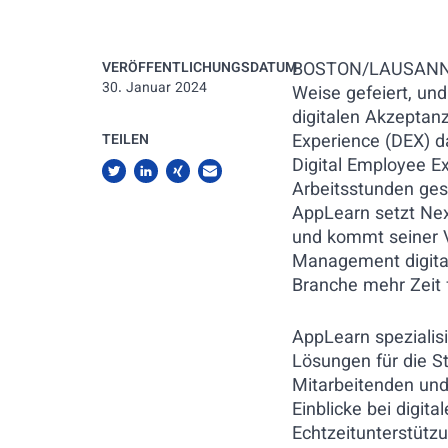
BOSTON/LAUSANNE
VERÖFFENTLICHUNGSDATUM
30. Januar 2024
Weise gefeiert, un
digitalen Akzeptanz.
Experience (DEX) da
TEILEN
Digital Employee E
Arbeitsstunden ges
AppLearn setzt Nex
und kommt seiner V
Management digital
Branche mehr Zeit f
AppLearn spezialis
Lösungen für die St
Mitarbeitenden und
Einblicke bei digit
Echtzeitunterstütz