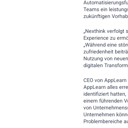
Automatisierungsfu
Teams ein leistungs
zukünftigen Vorha
„Nexthink verfolgt 
Experience zu ermö
„Während eine störu
zufriedenheit beitr
Nutzung von neuen 
digitalen Transform
CEO von AppLearn A
AppLearn alles erre
identifiziert hatten
einem führenden Vo
von Unternehmenss
Unternehmen könne
Problembereiche au