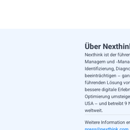
Über Nexthin
Nexthink ist der führe
Managern und -Manageri
Identifizierung, Diag
beeinträchtigen – gan
führenden Lösung von
bessere digitale Erle
Optimierung umsteigen
USA – und betreibt 9
weltweit.
Weitere Information er
press@nexthink.com