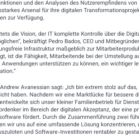
nktionen und den Analysen des Nutzerempfindens von N
starkes Arsenal für ihre digitalen Transformationsproje
ben zur Verfügung.
stets die Vision, der IT komplette Kontrolle über die Digi
glichen“, bekräftigt Pedro Bados, CEO und Mitbegründer
ngsfreie Infrastruktur maßgeblich zur Mitarbeiterproduk
ägt, ist die Fähigkeit, Mitarbeitende bei der Umstellung 
Anwendungen unterstützen zu können, ein wichtiger letz
ation.“
ndrew Avanessian sagt: „Ich bin extrem stolz auf das, 
icht haben. Nachdem wir eine Marktlücke für bessere di
, entwickelte sich unser kleiner Familienbetrieb für Diens
rdenker im Bereich der digitalen Akzeptanz, der eine p
oftware fördert. Durch die Zusammenführung zwei füh
n wir uns auf eine umfassende Lösung konzentrieren,
szuloten und Software-Investitionen rentabler zu gestal