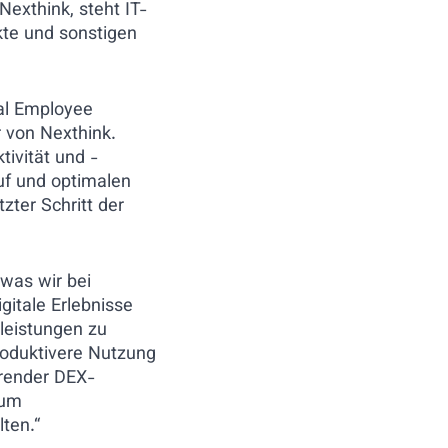
exthink, steht IT-
kte und sonstigen
tal Employee
 von Nexthink.
tivität und -
auf und optimalen
ter Schritt der
was wir bei
gitale Erlebnisse
tleistungen zu
roduktivere Nutzung
render DEX-
 um
ten.“