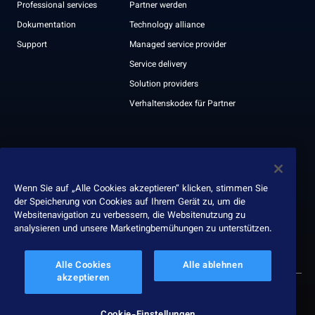
Professional services
Partner werden
Dokumentation
Technology alliance
Support
Managed service provider
Service delivery
Solution providers
Verhaltenskodex für Partner
Unternehmen
Hilfe & Kontakt
Leadership
Wenn Sie auf „Alle Cookies akzeptieren“ klicken, stimmen Sie
der Speicherung von Cookies auf Ihrem Gerät zu, um die
Auszeichnungen
Websitenavigation zu verbessern, die Websitenutzung zu
ESG report
analysieren und unsere Marketingbemühungen zu unterstützen.
Alle Cookies
Alle ablehnen
akzeptieren
© 2026 Nexthink
Datenschutzerklärung
Cookie-Einstellungen
Datenschutz
Geschäftsbedingungen
Service terms
Verantwortungsvolle Offenlegung