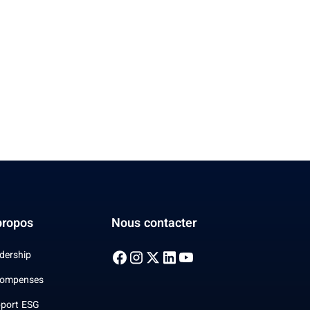
propos
Nous contacter
dership
ompenses
port ESG