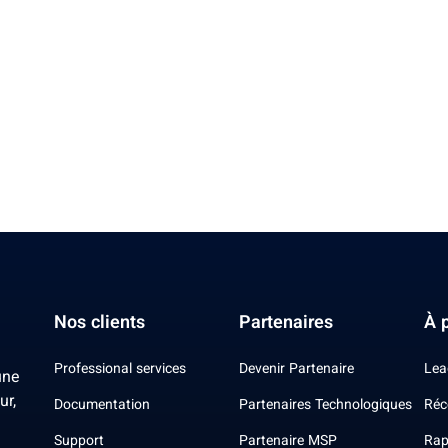
Nos clients
Partenaires
À 
Professional services
Devenir Partenaire
Lea
une
ur,
Documentation
Partenaires Technologiques
Réc
Support
Partenaire MSP
Rap