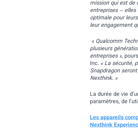
mission qui est de
entreprises – elle
optimale pour leurs
leur engagement quel
«
Qualcomm Technol
plusieurs génératio
entreprises
»,
pours
Inc.
«
La sécurité, 
Snapdragon
seront 
Nexthink. »
La durée de vie d’u
paramètres, de l’uti
Les appareils comp
Nexthink Experien