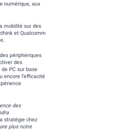
ce numérique, aux
la mobilité sur des
Nexthink et Qualcomm
e.
 des périphériques
ctiver des
s de PC sur base
 encore l’efficacité
xpérience
rience des
ndra
la stratégie chez
re plus notre