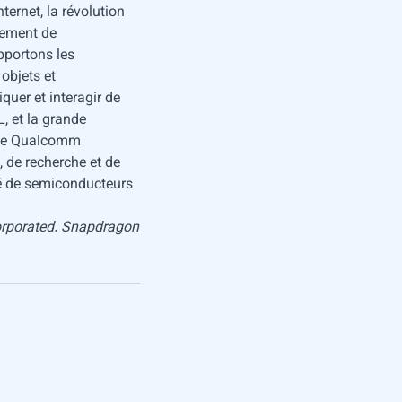
ernet, la révolution
pement de
pportons les
objets et
uer et interagir de
, et la grande
e de Qualcomm
e, de recherche et de
ité de semiconducteurs
rporated.
Snapdragon