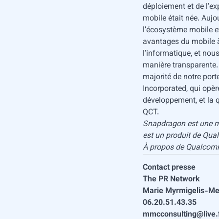
déploiement et de l’ex
mobile était née. Auj
l’écosystème mobile e
avantages du mobile à 
l’informatique, et no
manière transparente.
majorité de notre port
Incorporated, qui opère
développement, et la q
QCT.
Snapdragon est une 
est un produit de Qual
À propos de Qualco
Contact presse
The PR Network
Marie Myrmigelis-M
06.20.51.43.35
mmcconsulting@live.