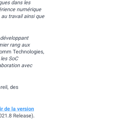
ques dans les
périence numérique
au travail ainsi que
 développant
mier rang aux
comm Technologies,
 les SoC
laboration avec
reil, des
r de la version
021.8 Release).