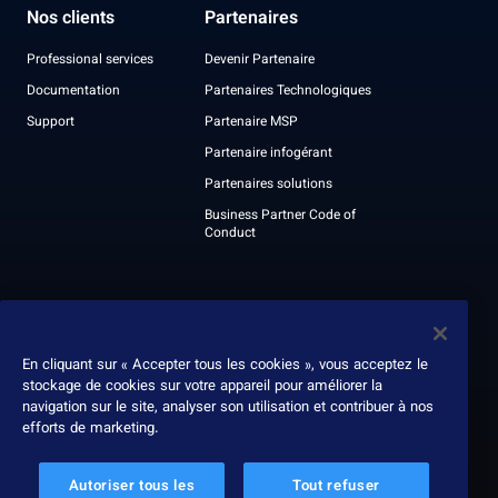
Nos clients
Partenaires
Professional services
Devenir Partenaire
Documentation
Partenaires Technologiques
Support
Partenaire MSP
Partenaire infogérant
Partenaires solutions
Business Partner Code of
Conduct
À propos
Nous contacter
Leadership
En cliquant sur « Accepter tous les cookies », vous acceptez le
stockage de cookies sur votre appareil pour améliorer la
Récompenses
navigation sur le site, analyser son utilisation et contribuer à nos
Rapport ESG
efforts de marketing.
Autoriser tous les
Tout refuser